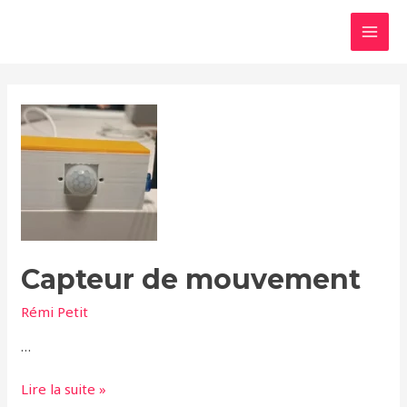
Aller
MAI
au
MEN
contenu
Capteur
de
mouvement
Capteur de mouvement
Rémi Petit
…
Lire la suite »