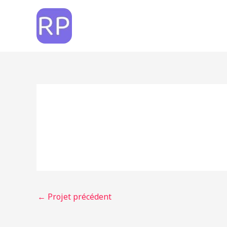
Aller
au
contenu
←
Projet précédent