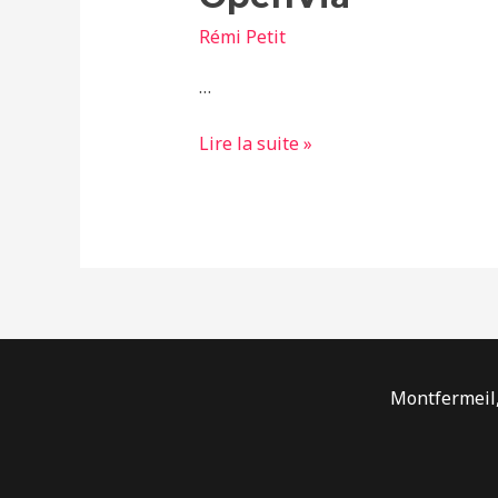
Rémi Petit
…
Lire la suite »
Montfermeil,