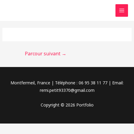
Aller
MAI
au
MEN
contenu
Parcour suivant
→
Montfermeil, France | Téléphone : 06 95 38 11 77 | Email:
remi.petit93370@gmail.com
Copyright © 2026 Portfolio